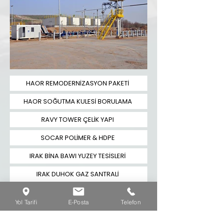
HAOR REMODERNİZASYON PAKETİ
HAOR SOĞUTMA KULESİ BORULAMA
RAVY TOWER ÇELİK YAPI
SOCAR POLİMER & HDPE
IRAK BİNA BAWI YUZEY TESİSLERİ
IRAK DUHOK GAZ SANTRALİ
IRAK HALFAYA CPF & AKIŞ HATTI
Yol Tarifi
E-Posta
Telefon
IRAK KHORMOR ERBİL BORU HATTI