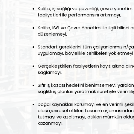
Kalite, iş sağlığı ve güvenliği, çevre yönetim 
faaliyetleri ile performansını artırmayı,
Kalite, İSG ve Çevre Yönetimi ile ilgili bilinc
düzenlemeyi,
Standart gereklerini tüm çalışanlarımızın/çal
uygulamayı, böylelikle tehlikeleri yok etmeyi 
Gerçekleştirilen faaliyetlerin kayıt altına alınar
sağlamayı,
Sıfır iş kazası hedefini benimsemeyi, yarala
sağlıklı iş alanları yaratmak suretiyle verimlili
Doğal kaynakları korumayı ve en verimli şeki
olası çevresel etkileri tasarım aşamasınd
tutmayı ve azaltmayı, atıkları mümkün old
kazanmayı,