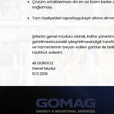
Çözüm ortaklarımızın da en az bizim kadar duya
sağlamayı,
Tüm faaliyetleri raporlayıp,kayıt altına almay
Şirketin genel müdürü olarak, kalite yönetim 
getirilmesini,sürekli iyileştirilmesini,ilgili tar
ve hizmetlerinin beyan edilen şartları ile bir
taahhüt ederim.
Ali GÜRGÖZ
Genel Müdür
10.11.2018