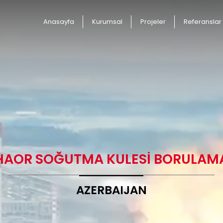
Anasayfa
Kurumsal
Projeler
Referanslar
HAOR SOĞUTMA KULESİ BORULAM
AZERBAIJAN